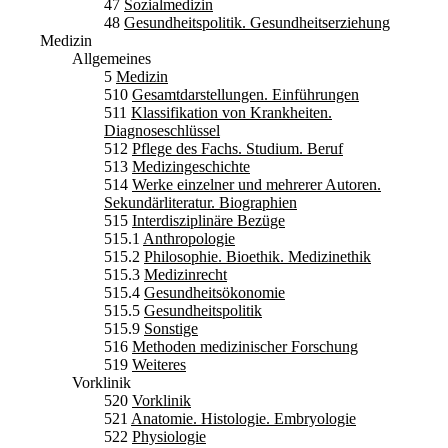
47
Sozialmedizin
48
Gesundheitspolitik. Gesundheitserziehung
Medizin
Allgemeines
5
Medizin
510
Gesamtdarstellungen. Einführungen
511
Klassifikation von Krankheiten.
Diagnoseschlüssel
512
Pflege des Fachs. Studium. Beruf
513
Medizingeschichte
514
Werke einzelner und mehrerer Autoren.
Sekundärliteratur. Biographien
515
Interdisziplinäre Bezüge
515.1
Anthropologie
515.2
Philosophie. Bioethik. Medizinethik
515.3
Medizinrecht
515.4
Gesundheitsökonomie
515.5
Gesundheitspolitik
515.9
Sonstige
516
Methoden medizinischer Forschung
519
Weiteres
Vorklinik
520
Vorklinik
521
Anatomie. Histologie. Embryologie
522
Physiologie