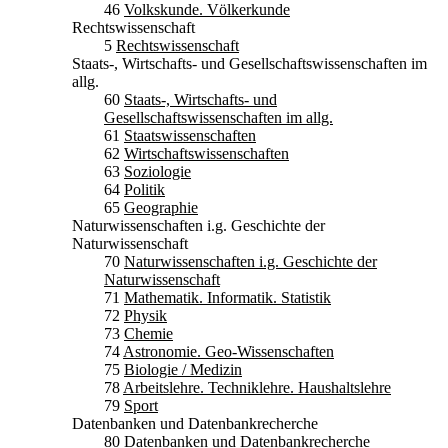
46
Volkskunde. Völkerkunde
Rechtswissenschaft
5
Rechtswissenschaft
Staats-, Wirtschafts- und Gesellschaftswissenschaften im
allg.
60
Staats-, Wirtschafts- und
Gesellschaftswissenschaften im allg.
61
Staatswissenschaften
62
Wirtschaftswissenschaften
63
Soziologie
64
Politik
65
Geographie
Naturwissenschaften i.g. Geschichte der
Naturwissenschaft
70
Naturwissenschaften i.g. Geschichte der
Naturwissenschaft
71
Mathematik. Informatik. Statistik
72
Physik
73
Chemie
74
Astronomie. Geo-Wissenschaften
75
Biologie / Medizin
78
Arbeitslehre. Techniklehre. Haushaltslehre
79
Sport
Datenbanken und Datenbankrecherche
80
Datenbanken und Datenbankrecherche