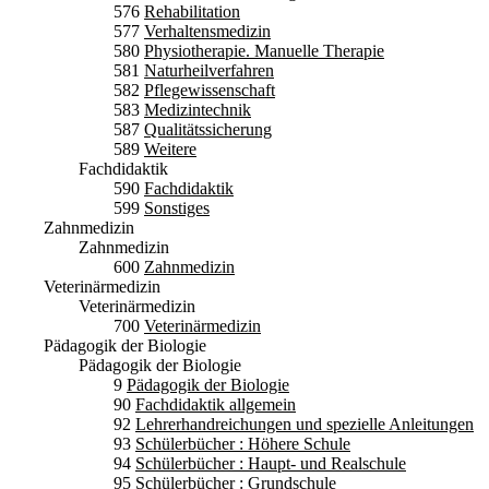
576
Rehabilitation
577
Verhaltensmedizin
580
Physiotherapie. Manuelle Therapie
581
Naturheilverfahren
582
Pflegewissenschaft
583
Medizintechnik
587
Qualitätssicherung
589
Weitere
Fachdidaktik
590
Fachdidaktik
599
Sonstiges
Zahnmedizin
Zahnmedizin
600
Zahnmedizin
Veterinärmedizin
Veterinärmedizin
700
Veterinärmedizin
Pädagogik der Biologie
Pädagogik der Biologie
9
Pädagogik der Biologie
90
Fachdidaktik allgemein
92
Lehrerhandreichungen und spezielle Anleitungen
93
Schülerbücher : Höhere Schule
94
Schülerbücher : Haupt- und Realschule
95
Schülerbücher : Grundschule