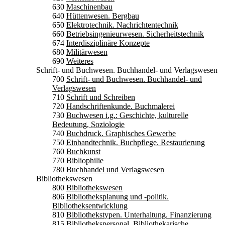
630
Maschinenbau
640
Hüttenwesen. Bergbau
650
Elektrotechnik. Nachrichtentechnik
660
Betriebsingenieurwesen. Sicherheitstechnik
674
Interdisziplinäre Konzepte
680
Militärwesen
690
Weiteres
Schrift- und Buchwesen. Buchhandel- und Verlagswesen
700
Schrift- und Buchwesen. Buchhandel- und
Verlagswesen
710
Schrift und Schreiben
720
Handschriftenkunde. Buchmalerei
730
Buchwesen i.g.: Geschichte, kulturelle
Bedeutung, Soziologie
740
Buchdruck. Graphisches Gewerbe
750
Einbandtechnik. Buchpflege. Restaurierung
760
Buchkunst
770
Bibliophilie
780
Buchhandel und Verlagswesen
Bibliothekswesen
800
Bibliothekswesen
806
Bibliotheksplanung und -politik.
Bibliotheksentwicklung
810
Bibliothekstypen. Unterhaltung. Finanzierung
815
Bibliothekspersonal. Bibliothekarische