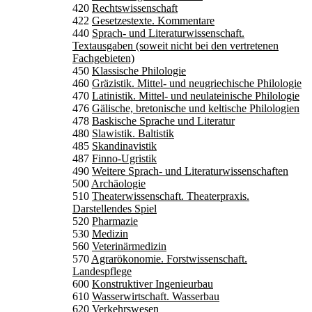
420
Rechtswissenschaft
422
Gesetzestexte. Kommentare
440
Sprach- und Literaturwissenschaft.
Textausgaben (soweit nicht bei den vertretenen
Fachgebieten)
450
Klassische Philologie
460
Gräzistik. Mittel- und neugriechische Philologie
470
Latinistik. Mittel- und neulateinische Philologie
476
Gälische, bretonische und keltische Philologien
478
Baskische Sprache und Literatur
480
Slawistik. Baltistik
485
Skandinavistik
487
Finno-Ugristik
490
Weitere Sprach- und Literaturwissenschaften
500
Archäologie
510
Theaterwissenschaft. Theaterpraxis.
Darstellendes Spiel
520
Pharmazie
530
Medizin
560
Veterinärmedizin
570
Agrarökonomie. Forstwissenschaft.
Landespflege
600
Konstruktiver Ingenieurbau
610
Wasserwirtschaft. Wasserbau
620
Verkehrswesen