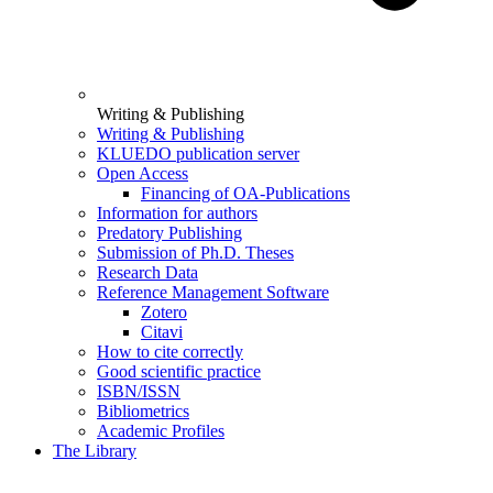
Writing & Publishing
Writing & Publishing
KLUEDO publication server
Open Access
Financing of OA-Publications
Information for authors
Predatory Publishing
Submission of Ph.D. Theses
Research Data
Reference Management Software
Zotero
Citavi
How to cite correctly
Good scientific practice
ISBN/ISSN
Bibliometrics
Academic Profiles
The Library