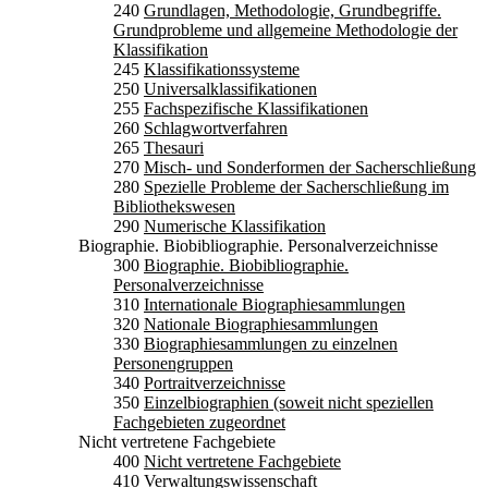
240
Grundlagen, Methodologie, Grundbegriffe.
Grundprobleme und allgemeine Methodologie der
Klassifikation
245
Klassifikationssysteme
250
Universalklassifikationen
255
Fachspezifische Klassifikationen
260
Schlagwortverfahren
265
Thesauri
270
Misch- und Sonderformen der Sacherschließung
280
Spezielle Probleme der Sacherschließung im
Bibliothekswesen
290
Numerische Klassifikation
Biographie. Biobibliographie. Personalverzeichnisse
300
Biographie. Biobibliographie.
Personalverzeichnisse
310
Internationale Biographiesammlungen
320
Nationale Biographiesammlungen
330
Biographiesammlungen zu einzelnen
Personengruppen
340
Portraitverzeichnisse
350
Einzelbiographien (soweit nicht speziellen
Fachgebieten zugeordnet
Nicht vertretene Fachgebiete
400
Nicht vertretene Fachgebiete
410
Verwaltungswissenschaft