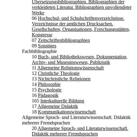
Übersetzungsbibliographien. Bibliographien der
verkleideten Literatur. Bibliographien unvollendeter
Werke
06
Hochschul- und Schulschriftenverzeichnisse.
Verzeichnisse der amtlichen Drucksachen.
Gesellschaften, Organisationen, Forschungsstätten,
Kongresse
07
Zeitschriftenbibliographien
09
Sonstiges
Fachbibliographie
10
Buch- und Bibliothekswesen, Dokumentation,
Archiv- und Museumswesen, Publizistik
11
Allgemeine Religionswissenschaft
12
Christliche Theologie
13
Nichtchristliche Religionen
14
Philosophie
15
Psychologie
16
Pädagogik
165
Interkulturelle Bildung
17
Allgemeine Didaktik
18
Kommunikationswissenschaft
Allgemeine Sprach- und Literaturwissenschaft. Didaktik
mehrerer Fremdsprachen
20
Allgemeine Sprach- und Literaturwissenschaft.
Didaktik mehrerer Fremdsprachen