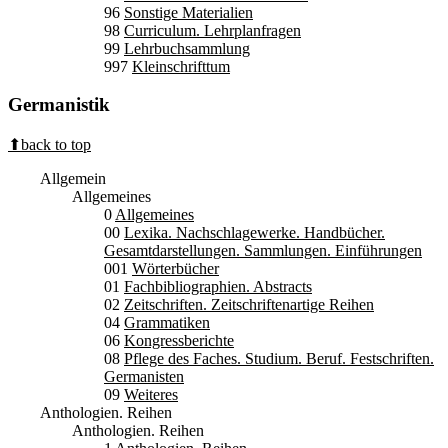
96
Sonstige Materialien
98
Curriculum. Lehrplanfragen
99
Lehrbuchsammlung
997
Kleinschrifttum
Germanistik
⬆back to top
Allgemein
Allgemeines
0
Allgemeines
00
Lexika. Nachschlagewerke. Handbücher.
Gesamtdarstellungen. Sammlungen. Einführungen
001
Wörterbücher
01
Fachbibliographien. Abstracts
02
Zeitschriften. Zeitschriftenartige Reihen
04
Grammatiken
06
Kongressberichte
08
Pflege des Faches. Studium. Beruf. Festschriften.
Germanisten
09
Weiteres
Anthologien. Reihen
Anthologien. Reihen