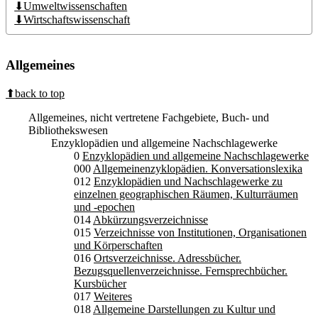
⬇Umweltwissenschaften
⬇Wirtschaftswissenschaft
Allgemeines
⬆back to top
Allgemeines, nicht vertretene Fachgebiete, Buch- und
Bibliothekswesen
Enzyklopädien und allgemeine Nachschlagewerke
0
Enzyklopädien und allgemeine Nachschlagewerke
000
Allgemeinenzyklopädien. Konversationslexika
012
Enzyklopädien und Nachschlagewerke zu
einzelnen geographischen Räumen, Kulturräumen
und -epochen
014
Abkürzungsverzeichnisse
015
Verzeichnisse von Institutionen, Organisationen
und Körperschaften
016
Ortsverzeichnisse. Adressbücher.
Bezugsquellenverzeichnisse. Fernsprechbücher.
Kursbücher
017
Weiteres
018
Allgemeine Darstellungen zu Kultur und