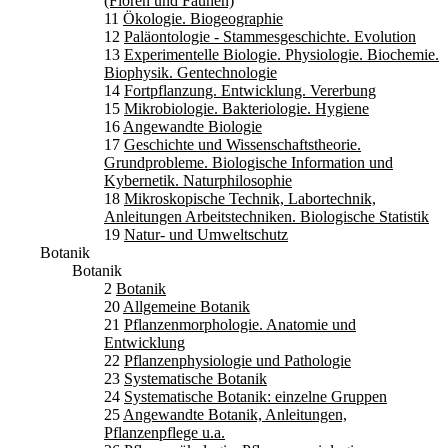
(Floren und Faunen)
11
Ökologie. Biogeographie
12
Paläontologie - Stammesgeschichte. Evolution
13
Experimentelle Biologie. Physiologie. Biochemie.
Biophysik. Gentechnologie
14
Fortpflanzung. Entwicklung. Vererbung
15
Mikrobiologie. Bakteriologie. Hygiene
16
Angewandte Biologie
17
Geschichte und Wissenschaftstheorie.
Grundprobleme. Biologische Information und
Kybernetik. Naturphilosophie
18
Mikroskopische Technik, Labortechnik,
Anleitungen Arbeitstechniken. Biologische Statistik
19
Natur- und Umweltschutz
Botanik
Botanik
2
Botanik
20
Allgemeine Botanik
21
Pflanzenmorphologie. Anatomie und
Entwicklung
22
Pflanzenphysiologie und Pathologie
23
Systematische Botanik
24
Systematische Botanik: einzelne Gruppen
25
Angewandte Botanik, Anleitungen,
Pflanzenpflege u.a.