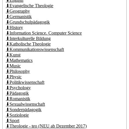
⬇English
⬇Evangelische Theologie
⬇Geography
⬇Germanistik
⬇Grundschulpädagogik
⬇History
⬇Information Science. Computer Science
⬇Interkulturelle Bildung
⬇Katholische Theologie
⬇Kommunikationswissenschaft
⬇Kunst
⬇Mathematics
⬇Music
⬇Philosophy
⬇Physic
⬇Politikwissenschaft
⬇Psychology
⬇Pädagogik
⬇Romanistik
⬇Sexualwissenschaft
⬇Sonderpädagogik
⬇Soziologie
⬇Sport
⬇Theologie - teo (NEU ab Dezember 2017)