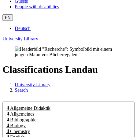
Guests
People with disabilities
EN
Deutsch
University Library
Classifications Landau
University Library
Search
⬇Allgemeine Didaktik
⬇Allgemeines
⬇Bibliographie
⬇Biology
⬇Chemistry