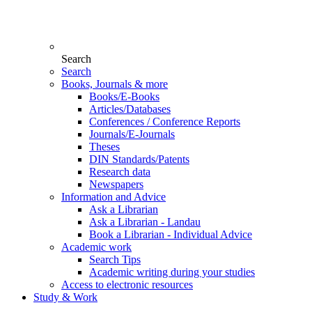
Search
Search
Books, Journals & more
Books/E-Books
Articles/Databases
Conferences / Conference Reports
Journals/E-Journals
Theses
DIN Standards/Patents
Research data
Newspapers
Information and Advice
Ask a Librarian
Ask a Librarian - Landau
Book a Librarian - Individual Advice
Academic work
Search Tips
Academic writing during your studies
Access to electronic resources
Study & Work