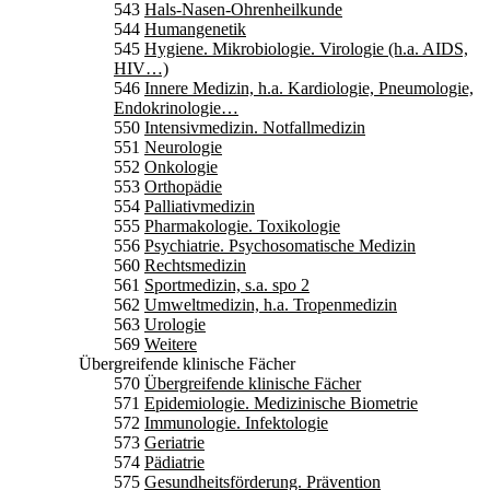
543
Hals-Nasen-Ohrenheilkunde
544
Humangenetik
545
Hygiene. Mikrobiologie. Virologie (h.a. AIDS,
HIV…)
546
Innere Medizin, h.a. Kardiologie, Pneumologie,
Endokrinologie…
550
Intensivmedizin. Notfallmedizin
551
Neurologie
552
Onkologie
553
Orthopädie
554
Palliativmedizin
555
Pharmakologie. Toxikologie
556
Psychiatrie. Psychosomatische Medizin
560
Rechtsmedizin
561
Sportmedizin, s.a. spo 2
562
Umweltmedizin, h.a. Tropenmedizin
563
Urologie
569
Weitere
Übergreifende klinische Fächer
570
Übergreifende klinische Fächer
571
Epidemiologie. Medizinische Biometrie
572
Immunologie. Infektologie
573
Geriatrie
574
Pädiatrie
575
Gesundheitsförderung. Prävention