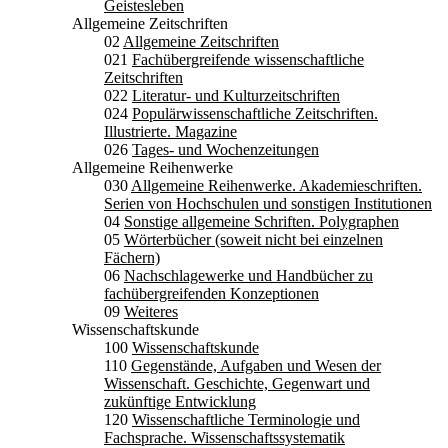
Geistesleben
Allgemeine Zeitschriften
02
Allgemeine Zeitschriften
021
Fachübergreifende wissenschaftliche
Zeitschriften
022
Literatur- und Kulturzeitschriften
024
Populärwissenschaftliche Zeitschriften.
Illustrierte. Magazine
026
Tages- und Wochenzeitungen
Allgemeine Reihenwerke
030
Allgemeine Reihenwerke. Akademieschriften.
Serien von Hochschulen und sonstigen Institutionen
04
Sonstige allgemeine Schriften. Polygraphen
05
Wörterbücher (soweit nicht bei einzelnen
Fächern)
06
Nachschlagewerke und Handbücher zu
fachübergreifenden Konzeptionen
09
Weiteres
Wissenschaftskunde
100
Wissenschaftskunde
110
Gegenstände, Aufgaben und Wesen der
Wissenschaft. Geschichte, Gegenwart und
zukünftige Entwicklung
120
Wissenschaftliche Terminologie und
Fachsprache. Wissenschaftssystematik