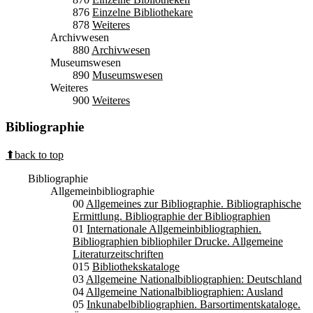
876
Einzelne Bibliothekare
878
Weiteres
Archivwesen
880
Archivwesen
Museumswesen
890
Museumswesen
Weiteres
900
Weiteres
Bibliographie
⬆back to top
Bibliographie
Allgemeinbibliographie
00
Allgemeines zur Bibliographie. Bibliographische
Ermittlung. Bibliographie der Bibliographien
01
Internationale Allgemeinbibliographien.
Bibliographien bibliophiler Drucke. Allgemeine
Literaturzeitschriften
015
Bibliothekskataloge
03
Allgemeine Nationalbibliographien: Deutschland
04
Allgemeine Nationalbibliographien: Ausland
05
Inkunabelbibliographien. Barsortimentskataloge.