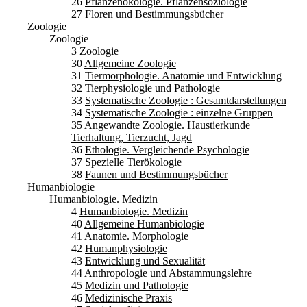
26
Pflanzenökologie. Pflanzensoziologie
27
Floren und Bestimmungsbücher
Zoologie
Zoologie
3
Zoologie
30
Allgemeine Zoologie
31
Tiermorphologie. Anatomie und Entwicklung
32
Tierphysiologie und Pathologie
33
Systematische Zoologie : Gesamtdarstellungen
34
Systematische Zoologie : einzelne Gruppen
35
Angewandte Zoologie. Haustierkunde
Tierhaltung, Tierzucht, Jagd
36
Ethologie. Vergleichende Psychologie
37
Spezielle Tierökologie
38
Faunen und Bestimmungsbücher
Humanbiologie
Humanbiologie. Medizin
4
Humanbiologie. Medizin
40
Allgemeine Humanbiologie
41
Anatomie. Morphologie
42
Humanphysiologie
43
Entwicklung und Sexualität
44
Anthropologie und Abstammungslehre
45
Medizin und Pathologie
46
Medizinische Praxis