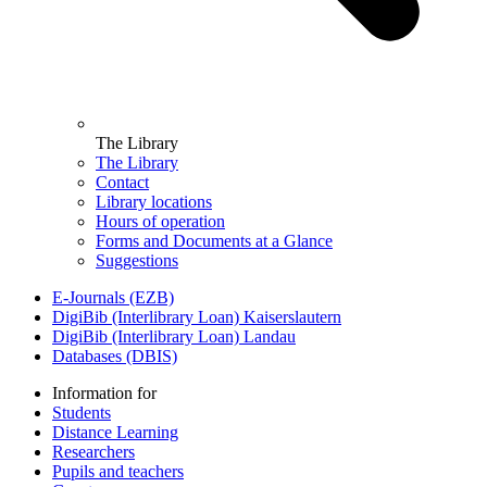
The Library
The Library
Contact
Library locations
Hours of operation
Forms and Documents at a Glance
Suggestions
E-Journals (EZB)
DigiBib (Interlibrary Loan) Kaiserslautern
DigiBib (Interlibrary Loan) Landau
Databases (DBIS)
Information for
Students
Distance Learning
Researchers
Pupils and teachers