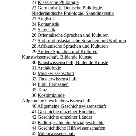
21
Klassische Philologie
22
Germanistik, Deutsche Philologie,
Niederländische Philologie, Skandinavistik
23
Anglistik
24
Romanistik
25
Slawistik
26
Orientalische Sprachen und Kulturen
27
Süd- und ostasiatische Sprachen und Kulturen
28
Afrikanische Sprachen und Kulturen
29
Andere Sprachen und Kulturen
Kunstwissenschaft, Bildende Künste
30
Kunstwissenschaft, Bildende Künste
31
Archäologie
32
Musikwissenschaft
33
Theaterwissenschaft
34
Film. Fernsehen
35
Tanz
36
Kostümkunde
Allgemeine Geschichtswissenschaft
40
Allgemeine Geschichtswissenschaft
41
Geschichte einzelner Epochen
42
Geschichte einzelner Länder
43
Kulturgeschichte. Sozialgeschichte
44
Geschichtliche Hilfswissenschaften
45
Militärwissenschaft