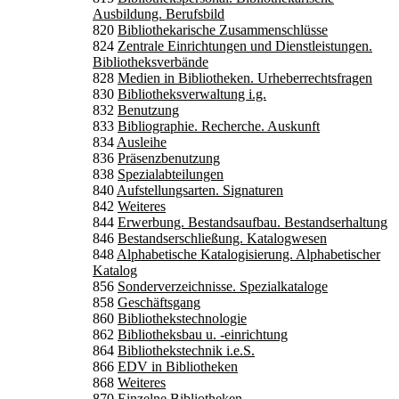
Ausbildung. Berufsbild
820
Bibliothekarische Zusammenschlüsse
824
Zentrale Einrichtungen und Dienstleistungen.
Bibliotheksverbände
828
Medien in Bibliotheken. Urheberrechtsfragen
830
Bibliotheksverwaltung i.g.
832
Benutzung
833
Bibliographie. Recherche. Auskunft
834
Ausleihe
836
Präsenzbenutzung
838
Spezialabteilungen
840
Aufstellungsarten. Signaturen
842
Weiteres
844
Erwerbung. Bestandsaufbau. Bestandserhaltung
846
Bestandserschließung. Katalogwesen
848
Alphabetische Katalogisierung. Alphabetischer
Katalog
856
Sonderverzeichnisse. Spezialkataloge
858
Geschäftsgang
860
Bibliothekstechnologie
862
Bibliotheksbau u. -einrichtung
864
Bibliothekstechnik i.e.S.
866
EDV in Bibliotheken
868
Weiteres
870
Einzelne Bibliotheken